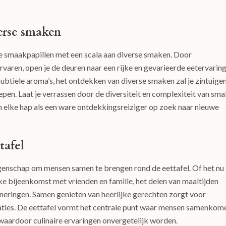
verse smaken
e smaakpapillen met een scala aan diverse smaken. Door
rvaren, open je de deuren naar een rijke en gevarieerde eetervaring
subtiele aroma’s, het ontdekken van diverse smaken zal je zintuige
pen. Laat je verrassen door de diversiteit en complexiteit van sm
an elke hap als een ware ontdekkingsreiziger op zoek naar nieuwe
tafel
eigenschap om mensen samen te brengen rond de eettafel. Of het nu
ke bijeenkomst met vrienden en familie, het delen van maaltijden
neringen. Samen genieten van heerlijke gerechten zorgt voor
laties. De eettafel vormt het centrale punt waar mensen samenkom
 waardoor culinaire ervaringen onvergetelijk worden.