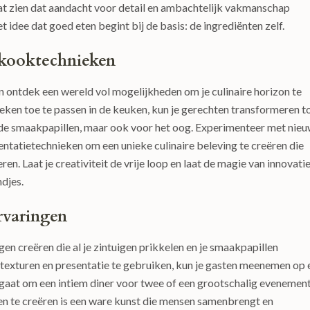
at zien dat aandacht voor detail en ambachtelijk vakmanschap
et idee dat goed eten begint bij de basis: de ingrediënten zelf.
e kooktechnieken
n ontdek een wereld vol mogelijkheden om je culinaire horizon te
eken toe te passen in de keuken, kun je gerechten transformeren t
or de smaakpapillen, maar ook voor het oog. Experimenteer met nie
ntatietechnieken om een unieke culinaire beleving te creëren die
ren. Laat je creativiteit de vrije loop en laat de magie van innovati
ndjes.
ervaringen
gen creëren die al je zintuigen prikkelen en je smaakpapillen
texturen en presentatie te gebruiken, kun je gasten meenemen op 
nu gaat om een intiem diner voor twee of een grootschalig evenement
en te creëren is een ware kunst die mensen samenbrengt en