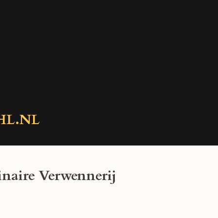
HL.NL
naire Verwennerij