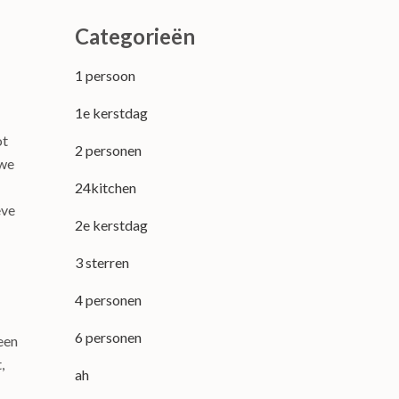
Categorieën
1 persoon
1e kerstdag
ot
2 personen
uwe
24kitchen
eve
2e kerstdag
3 sterren
4 personen
6 personen
een
,
ah