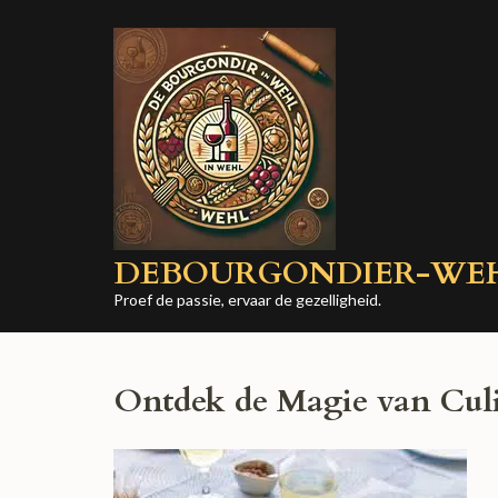
Ga
naar
inhoud
(druk
op
Enter)
DEBOURGONDIER-WE
Proef de passie, ervaar de gezelligheid.
Ontdek de Magie van Culi