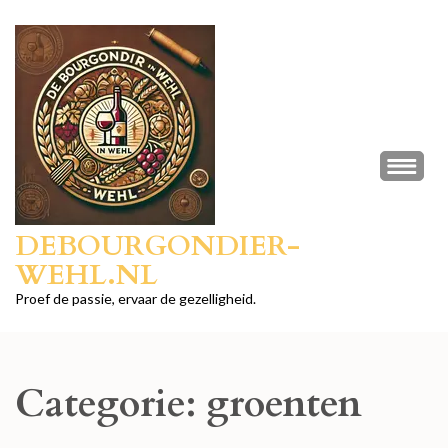
Ga
naar
inhoud
(druk
op
Enter)
DEBOURGONDIER-
WEHL.NL
Proef de passie, ervaar de gezelligheid.
Categorie:
groenten