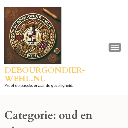
Ga
naar
inhoud
(druk
op
Enter)
DEBOURGONDIER-
WEHL.NL
Proef de passie, ervaar de gezelligheid.
Categorie:
oud en