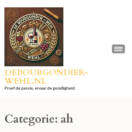
Ga
naar
inhoud
(druk
op
Enter)
DEBOURGONDIER-
WEHL.NL
Proef de passie, ervaar de gezelligheid.
Categorie:
ah