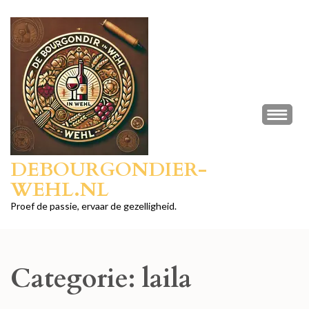
Ga
naar
inhoud
(druk
op
Enter)
DEBOURGONDIER-
WEHL.NL
Proef de passie, ervaar de gezelligheid.
Categorie:
laila