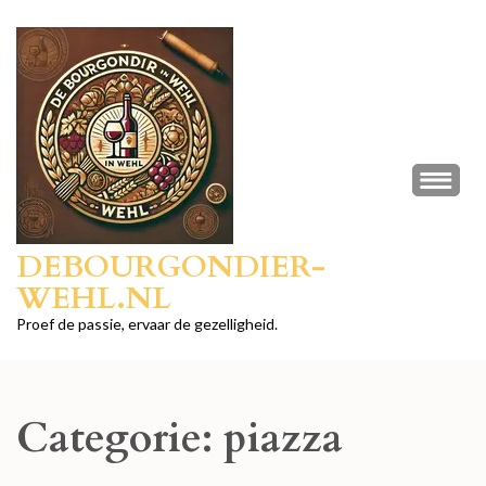
Ga
naar
inhoud
(druk
op
Enter)
DEBOURGONDIER-
WEHL.NL
Proef de passie, ervaar de gezelligheid.
Categorie:
piazza