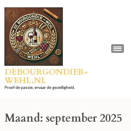
Ga
naar
inhoud
(druk
op
Enter)
DEBOURGONDIER-
WEHL.NL
Proef de passie, ervaar de gezelligheid.
Maand:
september 2025