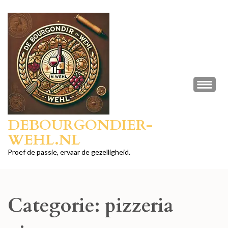
Ga
naar
inhoud
(druk
op
Enter)
DEBOURGONDIER-
WEHL.NL
Proef de passie, ervaar de gezelligheid.
Categorie:
pizzeria