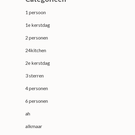
1 persoon
1e kerstdag
2 personen
24kitchen
2e kerstdag
3 sterren
4 personen
6 personen
ah
alkmaar