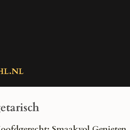
HL.NL
etarisch
Hoofdgerecht: Smaakvol Genieten