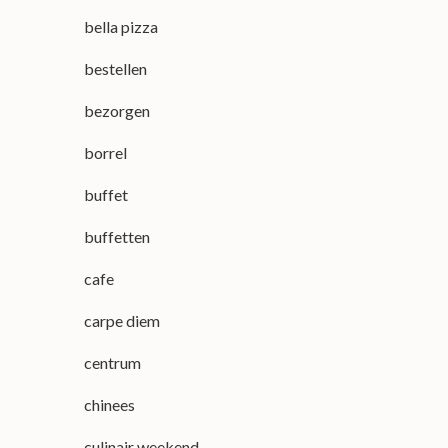
bella pizza
bestellen
bezorgen
borrel
buffet
buffetten
cafe
carpe diem
centrum
chinees
culinair weekend