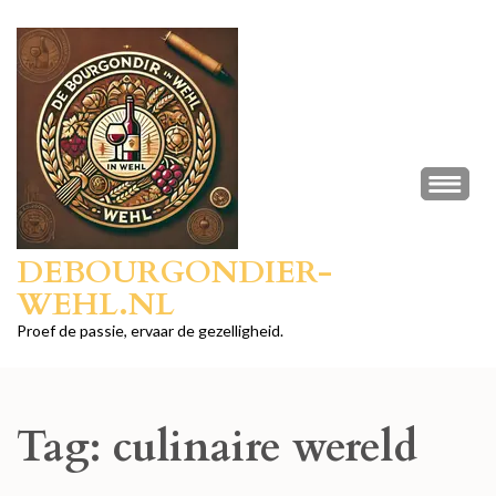
Ga
naar
inhoud
(druk
op
Enter)
DEBOURGONDIER-
WEHL.NL
Proef de passie, ervaar de gezelligheid.
Tag:
culinaire wereld