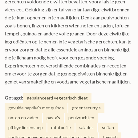
gerechten voldoende eiwitten bevatten, vooral als je geen
vlees eet. Gelukkig zijn er tal van plantaardige eiwitbronnen
die je kunt opnemen in je maaltijden. Denk aan peulvruchten
zoals bonen, linzen en kikkererwten, noten en zaden, tofu en
tempeh, quinoa en andere volle granen. Door deze eiwitrijke
ingrediënten op te nemen in je vegetarische gerechten, kun je
ervoor zorgen dat je alle essentiële aminozuren binnenkrijgt
die je lichaam nodig heeft voor een gezonde voeding.
Experimenteer met verschillende combinaties en recepten
om ervoor te zorgen dat je genoeg eiwitten binnenkrijgt en
geniet van smakelijke en voedzame vegetarische maaltijden.
Getagd:
gebalanceerd vegetarisch dieet
gevulde paprika's met quinoa
groentecurry's
noten en zaden
pasta's
peulvruchten
pittige linzensoep
ratatouille
salades
seitan
snelle en eenvoudige vegetarische recepten
tempeh