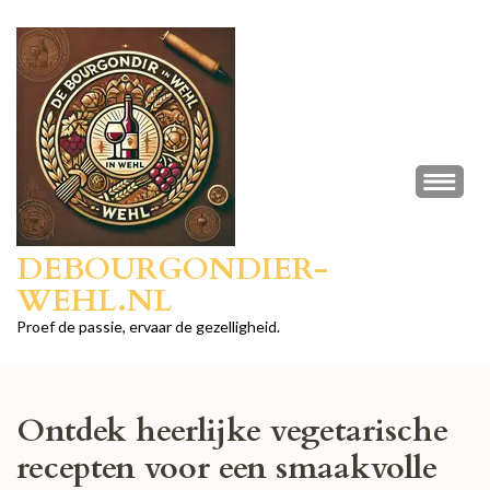
Ga
naar
inhoud
(druk
op
Enter)
DEBOURGONDIER-
WEHL.NL
Proef de passie, ervaar de gezelligheid.
Ontdek heerlijke vegetarische
recepten voor een smaakvolle