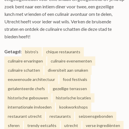
zoek bent naar een intiem diner voor twee, een gezellige
lunch met vrienden of een culinair avontuur om te delen,
Utrecht heeft voor ieder wat wils. Verken de bruisende
straten en ontdek de culinaire schatten die deze stad te
bieden heeft!
Getagd:
bistro's
chique restaurants
culinaire ervaringen
culinaire evenementen
culinaire schatten
diversiteit aan smaken
eeuwenoude architectuur
food festivals
getalenteerde chefs
gezellige terrassen
historische gebouwen
historische locaties
internationale invloeden
kookworkshops
restaurant utrecht
restaurants
seizoensgebonden
sferen
trendy eetcafés
utrecht
verse ingrediënten