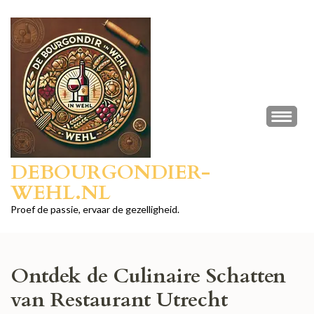
Ga
naar
inhoud
(druk
op
Enter)
DEBOURGONDIER-
WEHL.NL
Proef de passie, ervaar de gezelligheid.
Ontdek de Culinaire Schatten
van Restaurant Utrecht