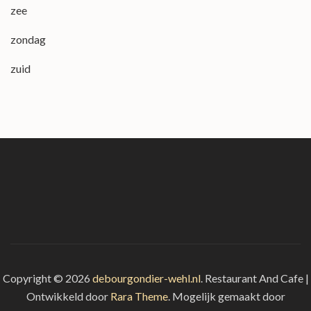
zee
zondag
zuid
Copyright © 2026
debourgondier-wehl.nl
.
Restaurant And Cafe |
Ontwikkeld door
Rara Theme
. Mogelijk gemaakt door