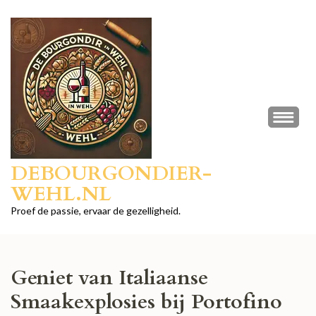
Ga
naar
inhoud
(druk
op
Enter)
DEBOURGONDIER-
WEHL.NL
Proef de passie, ervaar de gezelligheid.
Geniet van Italiaanse
Smaakexplosies bij Portofino