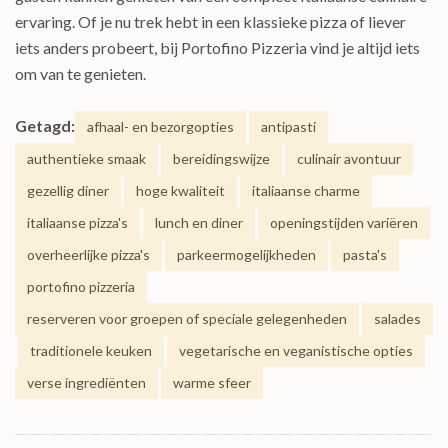
ervaring. Of je nu trek hebt in een klassieke pizza of liever
iets anders probeert, bij Portofino Pizzeria vind je altijd iets
om van te genieten.
Getagd:
afhaal- en bezorgopties
antipasti
authentieke smaak
bereidingswijze
culinair avontuur
gezellig diner
hoge kwaliteit
italiaanse charme
italiaanse pizza's
lunch en diner
openingstijden variëren
overheerlijke pizza's
parkeermogelijkheden
pasta's
portofino pizzeria
reserveren voor groepen of speciale gelegenheden
salades
traditionele keuken
vegetarische en veganistische opties
verse ingrediënten
warme sfeer