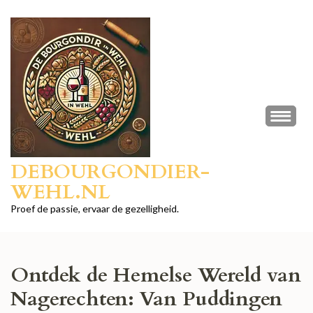
Ga
naar
inhoud
(druk
op
Enter)
DEBOURGONDIER-
WEHL.NL
Proef de passie, ervaar de gezelligheid.
Ontdek de Hemelse Wereld van
Nagerechten: Van Puddingen