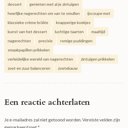
dessert
genieten met al je zintuigen
heerlijke nagerechten om van te smullen
ijscoupe met
klassieke crème brûlée
knapperige koekjes
kunst van het dessert
luchtige taarten
maaltijd
nagerechten
precisie
romige puddingen
smaakpapillen prikkelen
verleidelijke wereld van nagerechten
zintuigen prikkelen
zoet en zuur balanceren
zoetekauw
Een reactie achterlaten
Je e-mailadres zal niet getoond worden.
Vereiste velden zijn
gemarkeerd met
*