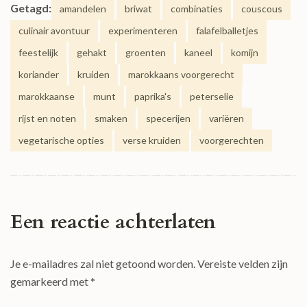
Getagd:
amandelen
briwat
combinaties
couscous
culinair avontuur
experimenteren
falafelballetjes
feestelijk
gehakt
groenten
kaneel
komijn
koriander
kruiden
marokkaans voorgerecht
marokkaanse
munt
paprika's
peterselie
rijst en noten
smaken
specerijen
variëren
vegetarische opties
verse kruiden
voorgerechten
Een reactie achterlaten
Je e-mailadres zal niet getoond worden.
Vereiste velden zijn
gemarkeerd met
*