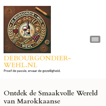
Ga
naar
inhoud
(druk
op
Enter)
DEBOURGONDIER-
WEHL.NL
Proef de passie, ervaar de gezelligheid.
Ontdek de Smaakvolle Wereld
van Marokkaanse