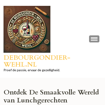
Ga
naar
inhoud
(druk
op
Enter)
DEBOURGONDIER-
WEHL.NL
Proef de passie, ervaar de gezelligheid.
Ontdek De Smaakvolle Wereld
van Lunchgerechten