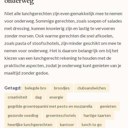
onderweg
Niet alle lunchgerechten zijn even gemakkelijk mee te nemen
voor onderweg. Sommige gerechten, zoals soepen of salades
met dressing, kunnen knoeierig zijn en lastig te vervoeren
zonder morsen. Ook warme gerechten die snel afkoelen,
zoals pasta of stoofschotels, zijn minder geschikt om mee te
nemen voor onderweg. Het is daarom belangrijk om bij het
kiezen van een lunchgerecht rekening te houden met de
praktische aspecten, zodat je onderweg kunt genieten van je
maaltijd zonder gedoe.
Getagd:
belegde bro
broodjes
clubsandwiches
creativiteit
dag
energie
gegrilde groentepanini met pesto en mozzarella
genieten
gezonde voeding
groenteschotels
hartige taarten
heerlijke lunchgerechten
kantoor
lunch to go