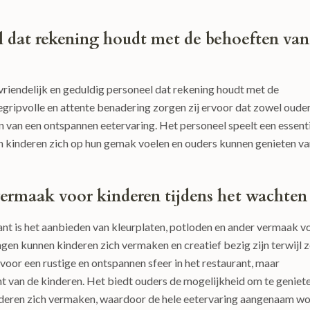
el dat rekening houdt met de behoeften van
 vriendelijk en geduldig personeel dat rekening houdt met de
egripvolle en attente benadering zorgen zij ervoor dat zowel oude
 van een ontspannen eetervaring. Het personeel speelt een essent
in kinderen zich op hun gemak voelen en ouders kunnen genieten v
vermaak voor kinderen tijdens het wachten
ant is het aanbieden van kleurplaten, potloden en ander vermaak v
gen kunnen kinderen zich vermaken en creatief bezig zijn terwijl 
 voor een rustige en ontspannen sfeer in het restaurant, maar
ht van de kinderen. Het biedt ouders de mogelijkheid om te geniet
inderen zich vermaken, waardoor de hele eetervaring aangenaam w