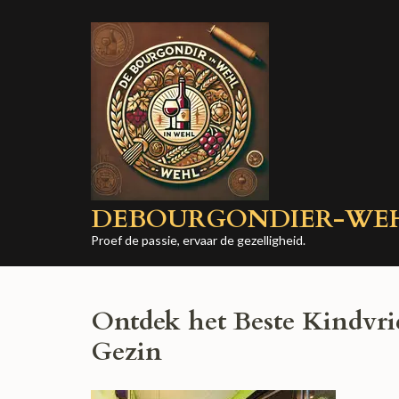
Ga
naar
inhoud
(druk
op
Enter)
DEBOURGONDIER-WE
Proef de passie, ervaar de gezelligheid.
Ontdek het Beste Kindvrie
Gezin