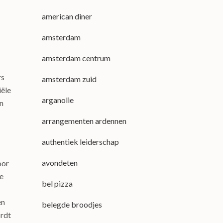
american diner
amsterdam
amsterdam centrum
rs
amsterdam zuid
iële
arganolie
an
arrangementen ardennen
authentiek leiderschap
avondeten
oor
ze
bel pizza
en
belegde broodjes
ordt