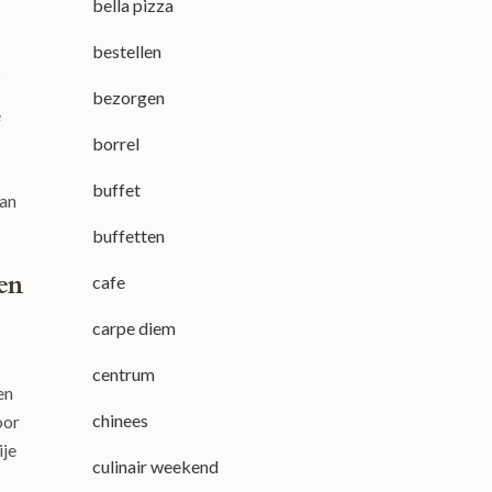
bella pizza
bestellen
bezorgen
e
borrel
buffet
van
buffetten
en
cafe
carpe diem
centrum
en
chinees
oor
ije
culinair weekend