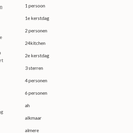
1 persoon
an
1e kerstdag
2 personen
de
24kitchen
n
2e kerstdag
rt
3 sterren
4 personen
6 personen
ah
ng
alkmaar
almere