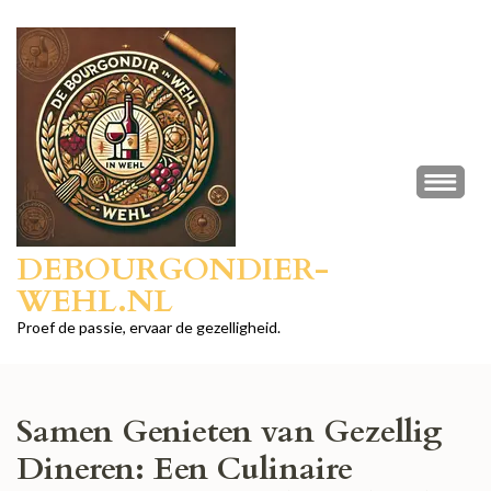
Ga
naar
inhoud
(druk
op
Enter)
DEBOURGONDIER-
WEHL.NL
Proef de passie, ervaar de gezelligheid.
Samen Genieten van Gezellig
Dineren: Een Culinaire