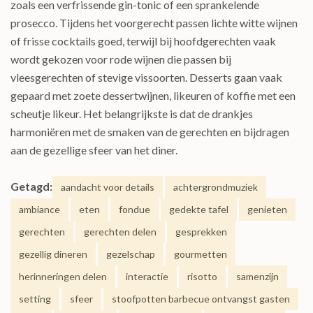
zoals een verfrissende gin-tonic of een sprankelende
prosecco. Tijdens het voorgerecht passen lichte witte wijnen
of frisse cocktails goed, terwijl bij hoofdgerechten vaak
wordt gekozen voor rode wijnen die passen bij
vleesgerechten of stevige vissoorten. Desserts gaan vaak
gepaard met zoete dessertwijnen, likeuren of koffie met een
scheutje likeur. Het belangrijkste is dat de drankjes
harmoniëren met de smaken van de gerechten en bijdragen
aan de gezellige sfeer van het diner.
Getagd:
aandacht voor details
achtergrondmuziek
ambiance
eten
fondue
gedekte tafel
genieten
gerechten
gerechten delen
gesprekken
gezellig dineren
gezelschap
gourmetten
herinneringen delen
interactie
risotto
samenzijn
setting
sfeer
stoofpotten barbecue ontvangst gasten