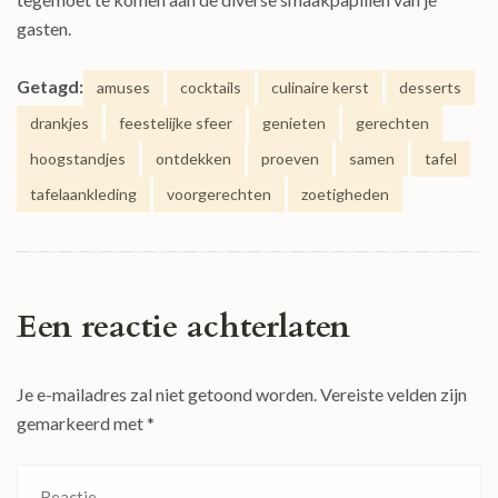
gasten.
Getagd:
amuses
cocktails
culinaire kerst
desserts
drankjes
feestelijke sfeer
genieten
gerechten
hoogstandjes
ontdekken
proeven
samen
tafel
tafelaankleding
voorgerechten
zoetigheden
Een reactie achterlaten
Je e-mailadres zal niet getoond worden.
Vereiste velden zijn
gemarkeerd met
*