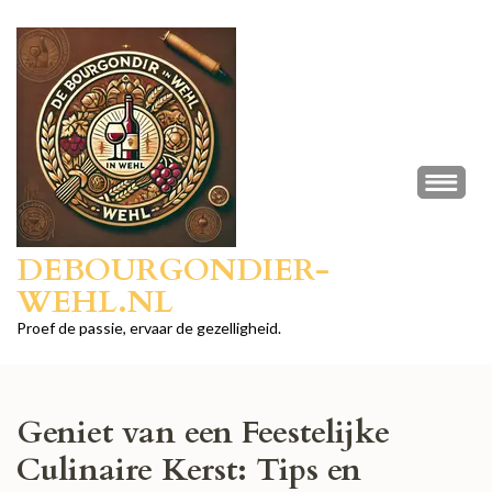
Ga
naar
inhoud
(druk
op
Enter)
DEBOURGONDIER-
WEHL.NL
Proef de passie, ervaar de gezelligheid.
Geniet van een Feestelijke
Culinaire Kerst: Tips en