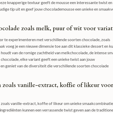
eze knapperige textuur geeft de mousse een interessante twist en
udige tip uit en geef jouw chocolademousse een unieke en smaakv
colade zoals melk, puur of wit voor variat
r te experimenteren met verschillende soorten chocolade, zoals
aak voeg je een nieuwe dimensie toe aan dit klassieke dessert en k
u houdt van de romige zachtheid van melkchocolade, de intense s
 chocolade, elke variant geeft een unieke twist aan jouw
n geniet van de diversiteit die verschillende soorten chocolade
oals vanille-extract, koffie of likeur voo
oals vanille-extract, koffie of likeur om unieke smaakcombinati
ingrediënten kunnen een verrassende twist geven aan de tradition