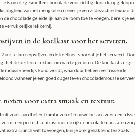
sse is om de gesmolten chocolade voorzichtig door de opgeklopt
chtigheid van het mengsel en creëer je een zijdezachte textuur di
n de chocolade geleidelijk aan de room toe te voegen, bereik je ee
e verrukkelijke lekkernij.
stijven in de koelkast voor het serveren.
 uur te laten opstijven in de koelkast voordat je het serveert. Do
jgt het de perfecte textuur om van te genieten. De koelkast zorgt
e mousse heerlijk koud wordt, waardoor het een verfrissende
 beloond wanneer je een goed opgesteven chocolademousse serveer
e noten voor extra smaak en textuur.
ruit zoals aardbeien, frambozen of blauwe bessen voor een frisse
it vormt een perfect contrast met de rijke chocolademousse en zor
wat extra crunch wilt toevoegen, kun je ook gehakte noten zoals