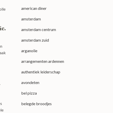
american diner
olle
amsterdam
ie.
amsterdam centrum
amsterdam zuid
un
arganolie
maak
arrangementen ardennen
authentiek leiderschap
avondeten
r
bel pizza
es
belegde broodjes
ele