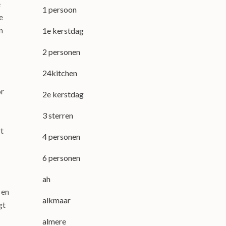
e
1 persoon
e
n
1e kerstdag
2 personen
24kitchen
or
2e kerstdag
3 sterren
t
4 personen
6 personen
ah
 en
alkmaar
gt
almere