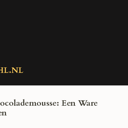
HL.NL
ocolademousse: Een Ware
en