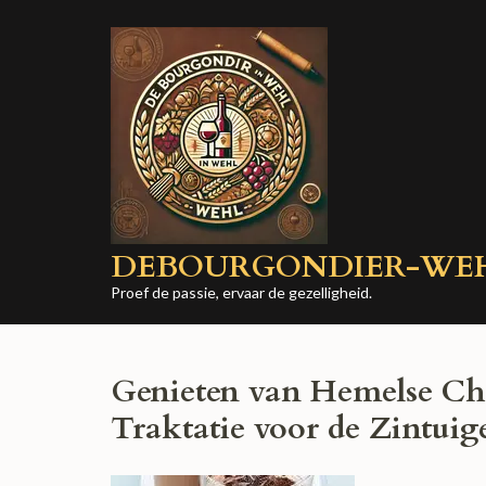
Ga
naar
inhoud
(druk
op
Enter)
DEBOURGONDIER-WE
Proef de passie, ervaar de gezelligheid.
Genieten van Hemelse Ch
Traktatie voor de Zintuig