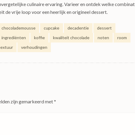
rgetelijke culinaire ervaring. Varieer en ontdek welke combinat
it de vrije loop voor een heerlijk en origineel dessert.
chocolademousse
cupcake
decadentie
dessert
ingrediënten
koffie
kwaliteit chocolade
noten
room
textuur
verhoudingen
elden zijn gemarkeerd met
*