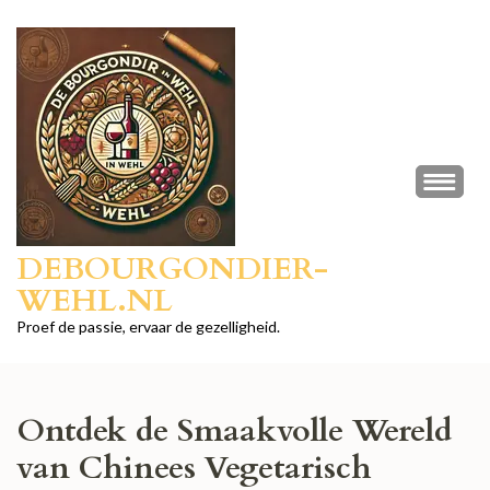
Ga
naar
inhoud
(druk
op
Enter)
DEBOURGONDIER-
WEHL.NL
Proef de passie, ervaar de gezelligheid.
Ontdek de Smaakvolle Wereld
van Chinees Vegetarisch