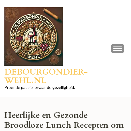
Ga
naar
inhoud
(druk
op
Enter)
DEBOURGONDIER-
WEHL.NL
Proef de passie, ervaar de gezelligheid.
Heerlijke en Gezonde
Broodloze Lunch Recepten om