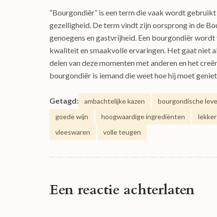
“Bourgondiër” is een term die vaak wordt gebruikt 
gezelligheid. De term vindt zijn oorsprong in de Bou
genoegens en gastvrijheid. Een bourgondiër wordt
kwaliteit en smaakvolle ervaringen. Het gaat niet
delen van deze momenten met anderen en het creëre
bourgondiër is iemand die weet hoe hij moet geniete
Getagd:
ambachtelijke kazen
bourgondische leven
goede wijn
hoogwaardige ingrediënten
lekker
vleeswaren
volle teugen
Een reactie achterlaten