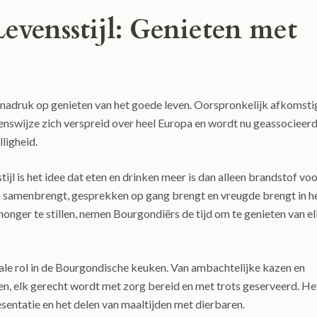
evensstijl: Genieten met
 nadruk op genieten van het goede leven. Oorspronkelijk afkomsti
evenswijze zich verspreid over heel Europa en wordt nu geassocieer
ligheid.
jl is het idee dat eten en drinken meer is dan alleen brandstof vo
sen samenbrengt, gesprekken op gang brengt en vreugde brengt in h
 honger te stillen, nemen Bourgondiërs de tijd om te genieten van e
ale rol in de Bourgondische keuken. Van ambachtelijke kazen en
n, elk gerecht wordt met zorg bereid en met trots geserveerd. He
sentatie en het delen van maaltijden met dierbaren.