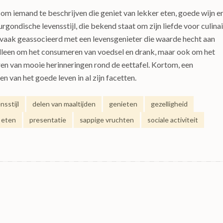
om iemand te beschrijven die geniet van lekker eten, goede wijn e
rgondische levensstijl, die bekend staat om zijn liefde voor culina
 vaak geassocieerd met een levensgenieter die waarde hecht aan
 alleen om het consumeren van voedsel en drank, maar ook om het
n van mooie herinneringen rond de eettafel. Kortom, een
n van het goede leven in al zijn facetten.
sstijl
delen van maaltijden
genieten
gezelligheid
 eten
presentatie
sappige vruchten
sociale activiteit