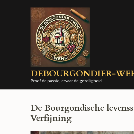
Ga
naar
inhoud
(druk
op
Enter)
DEBOURGONDIER-WE
Proef de passie, ervaar de gezelligheid.
De Bourgondische levensst
Verfijning