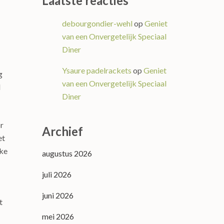
Laatste reacties
debourgondier-wehl
op
Geniet
van een Onvergetelijk Speciaal
Diner
Ysaure padelrackets
op
Geniet
g
van een Onvergetelijk Speciaal
d
Diner
or
Archief
et
lke
augustus 2026
juli 2026
juni 2026
t
mei 2026