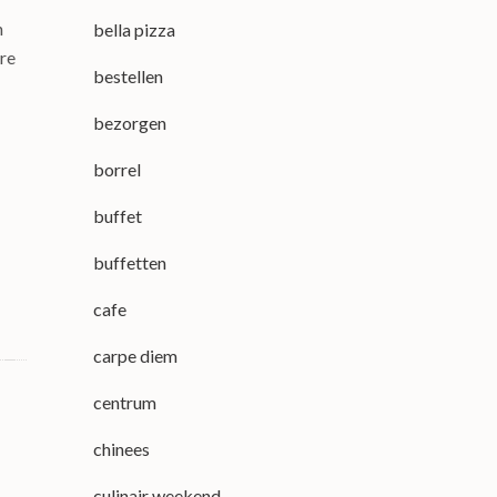
n
bella pizza
ire
bestellen
bezorgen
borrel
buffet
buffetten
cafe
carpe diem
centrum
chinees
culinair weekend