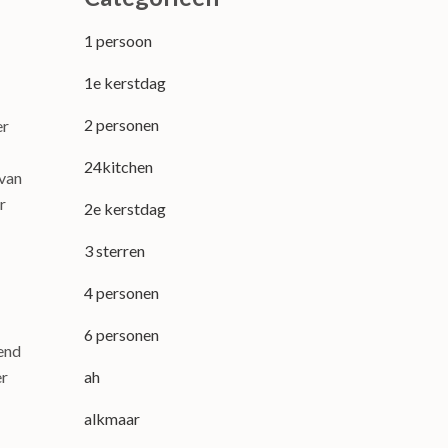
1 persoon
1e kerstdag
2 personen
er
24kitchen
 van
r
2e kerstdag
3 sterren
4 personen
6 personen
kend
ah
er
alkmaar