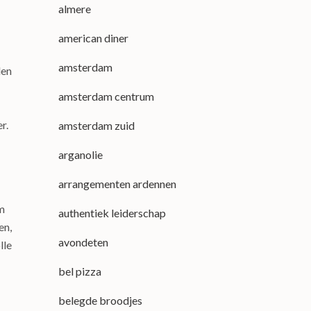
almere
american diner
amsterdam
den
amsterdam centrum
r.
amsterdam zuid
arganolie
arrangementen ardennen
m
authentiek leiderschap
en,
avondeten
lle
bel pizza
belegde broodjes