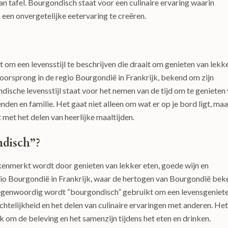
n tafel. Bourgondisch staat voor een culinaire ervaring waarin
en onvergetelijke eetervaring te creëren.
 om een levensstijl te beschrijven die draait om genieten van lekk
n oorsprong in de regio Bourgondië in Frankrijk, bekend om zijn
ndische levensstijl staat voor het nemen van de tijd om te genieten
nden en familie. Het gaat niet alleen om wat er op je bord ligt, maa
met het delen van heerlijke maaltijden.
ndisch”?
ekenmerkt wordt door genieten van lekker eten, goede wijn en
egio Bourgondië in Frankrijk, waar de hertogen van Bourgondië be
Tegenwoordig wordt “bourgondisch” gebruikt om een levensgeniet
chtelijkheid en het delen van culinaire ervaringen met anderen. Het
ok om de beleving en het samenzijn tijdens het eten en drinken.