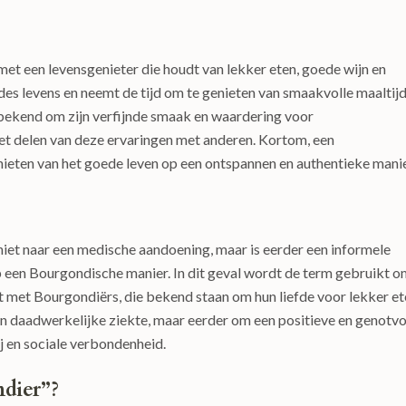
t een levensgenieter die houdt van lekker eten, goede wijn en
 des levens en neemt de tijd om te genieten van smaakvolle maaltij
bekend om zijn verfijnde smaak en waardering voor
het delen van deze ervaringen met anderen. Kortom, een
ieten van het goede leven op een ontspannen en authentieke manie
niet naar een medische aandoening, maar is eerder een informele
 een Bourgondische manier. In dit geval wordt de term gebruikt o
dt met Bourgondiërs, die bekend staan om hun liefde voor lekker et
en daadwerkelijke ziekte, maar eerder om een positieve en genotvo
j en sociale verbondenheid.
ndier”?