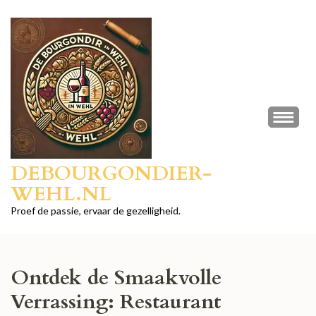
Ga
naar
inhoud
(druk
op
Enter)
DEBOURGONDIER-
WEHL.NL
Proef de passie, ervaar de gezelligheid.
Ontdek de Smaakvolle
Verrassing: Restaurant