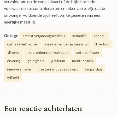
vervaldatum op de cadeaukaart of de bijbehorende
voorwaarden te controleren om er zeker van te zijn dat de
ontvanger voldoende tijd heeft om te genieten van een
heerlijke maaltijd.
Getagd:
attent verjaardagscadeau
bedankje
cadeau
culinaire liefhebber
deelnemende restaurants
dinerbon
dineren
dinerenbonnen verkopen
eetervaringen
ervaring
geldigheid
jubileum
menu-opties
nieuwe smaken
restaurant cadeaukaart
verjaardag
vrijheid
Een reactie achterlaten