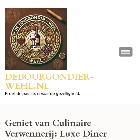
Ga
naar
inhoud
(druk
op
Enter)
DEBOURGONDIER-
WEHL.NL
Proef de passie, ervaar de gezelligheid.
Geniet van Culinaire
Verwennerij: Luxe Diner