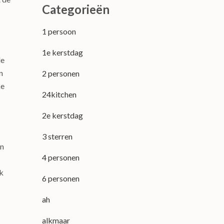
Categorieën
1 persoon
1e kerstdag
de
n
2 personen
ke
24kitchen
2e kerstdag
3 sterren
en
4 personen
ek
6 personen
ah
alkmaar