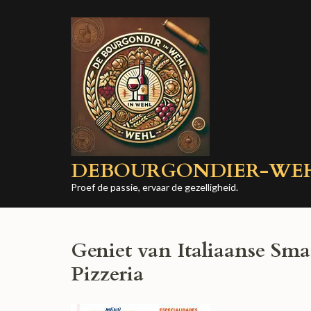
Ga
naar
inhoud
(druk
op
Enter)
DEBOURGONDIER-WE
Proef de passie, ervaar de gezelligheid.
Geniet van Italiaanse Sm
Pizzeria