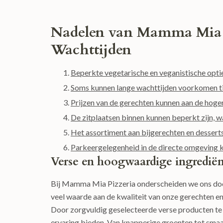
Nadelen van Mamma Mia P
Wachttijden
Beperkte vegetarische en veganistische opti
Soms kunnen lange wachttijden voorkomen t
Prijzen van de gerechten kunnen aan de hogere
De zitplaatsen binnen kunnen beperkt zijn, w
Het assortiment aan bijgerechten en desserts
Parkeergelegenheid in de directe omgeving ka
Verse en hoogwaardige ingredië
Bij Mamma Mia Pizzeria onderscheiden we ons doo
veel waarde aan de kwaliteit van onze gerechten en
Door zorgvuldig geselecteerde verse producten te
ervaring bieden. Van knapperige groenten tot sma