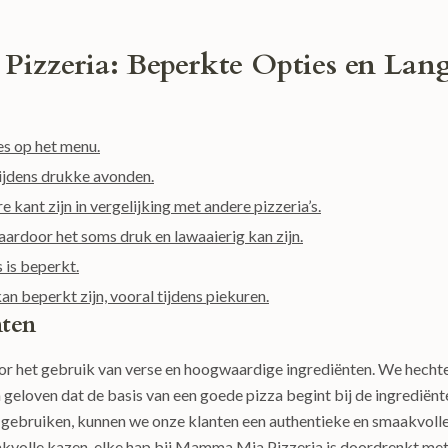
izzeria: Beperkte Opties en Lan
es op het menu.
ijdens drukke avonden.
 kant zijn in vergelijking met andere pizzeria’s.
aardoor het soms druk en lawaaierig kan zijn.
 is beperkt.
n beperkt zijn, vooral tijdens piekuren.
nten
r het gebruik van verse en hoogwaardige ingrediënten. We hecht
 geloven dat de basis van een goede pizza begint bij de ingrediënt
 gebruiken, kunnen we onze klanten een authentieke en smaakvoll
akvolle kazen, elke hap bij Mamma Mia Pizzeria is doordrenkt met