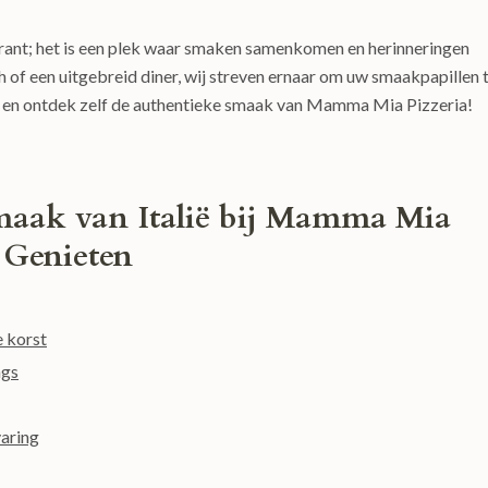
rant; het is een plek waar smaken samenkomen en herinneringen
h of een uitgebreid diner, wij streven ernaar om uw smaakpapillen 
s en ontdek zelf de authentieke smaak van Mamma Mia Pizzeria!
maak van Italië bij Mamma Mia
 Genieten
e korst
ngs
varing