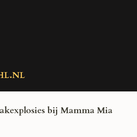
HL.NL
aakexplosies bij Mamma Mia