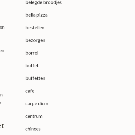
belegde broodjes
bella pizza
ten
bestellen
bezorgen
en
borrel
buffet
buffetten
cafe
en
n
carpe diem
centrum
et
chinees