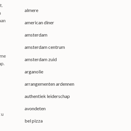
t.
almere
h
aan
american diner
amsterdam
amsterdam centrum
rme
amsterdam zuid
ap.
arganolie
arrangementen ardennen
authentiek leiderschap
avondeten
 u
bel pizza