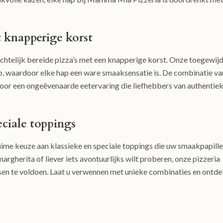
t knapperige korst
htelijk bereide pizza’s met een knapperige korst. Onze toegewij
, waardoor elke hap een ware smaaksensatie is. De combinatie va
voor een ongeëvenaarde eetervaring die liefhebbers van authentie
eciale toppings
ime keuze aan klassieke en speciale toppings die uw smaakpapill
margherita of liever iets avontuurlijks wilt proberen, onze pizzeria
nsen te voldoen. Laat u verwennen met unieke combinaties en ontd