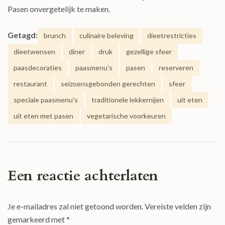
Pasen onvergetelijk te maken.
Getagd:
brunch
culinaire beleving
dieetrestricties
dieetwensen
diner
druk
gezellige sfeer
paasdecoraties
paasmenu's
pasen
reserveren
restaurant
seizoensgebonden gerechten
sfeer
speciale paasmenu's
traditionele lekkernijen
uit eten
uit eten met pasen
vegetarische voorkeuren
Een reactie achterlaten
Je e-mailadres zal niet getoond worden.
Vereiste velden zijn
gemarkeerd met
*