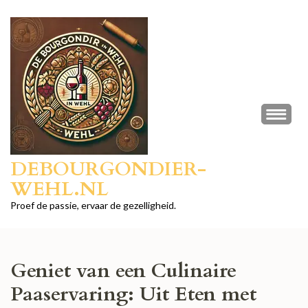
Ga
naar
inhoud
(druk
op
Enter)
DEBOURGONDIER-
WEHL.NL
Proef de passie, ervaar de gezelligheid.
Geniet van een Culinaire
Paaservaring: Uit Eten met