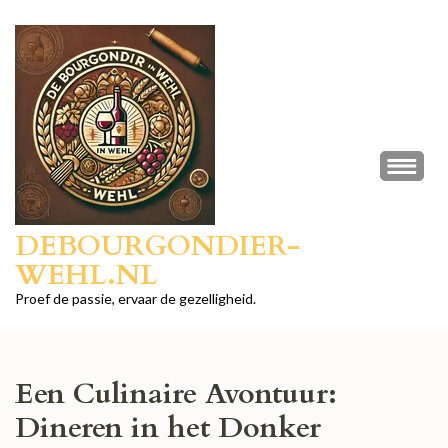
Ga
naar
inhoud
(druk
op
Enter)
DEBOURGONDIER-
WEHL.NL
Proef de passie, ervaar de gezelligheid.
Een Culinaire Avontuur:
Dineren in het Donker