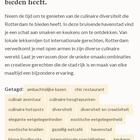
bieden heeft.
Neem de tijd om te genieten van de culinaire diversiteit die
Rotterdam te bieden heeft. In deze bruisende havenstad vind
je een schat aan smaken en keukens om te ontdekken. Van
lokale lekkernijen tot internationale gerechten, Rotterdam
verwelkomt je met open armen in zijn diverse culinaire
wereld. Laat je verrassen door de unieke smaakcombinaties
en creatieve gerechten die de stad rijk is en maak van elke
maaltijd een bijzondere ervaring.
Getagd:
ambachtelijke kazen
chic restaurant
culinair avontuur
culinaire hoogtepunten
culinaire hotspots
diversiteit
diversiteit en creativiteit
elegante eetgelegenheden
exotische eetgelegenheid
exotische kruiden
gezellig eetcafé
havenstad
hippe foodtrucks
internationale specialiteiten
keukens