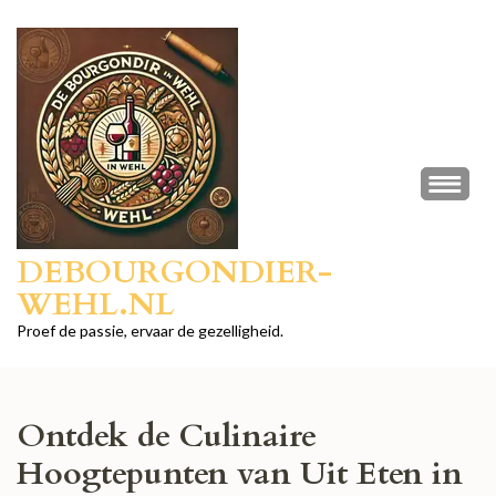
Ga
naar
inhoud
(druk
op
Enter)
DEBOURGONDIER-
WEHL.NL
Proef de passie, ervaar de gezelligheid.
Ontdek de Culinaire
Hoogtepunten van Uit Eten in