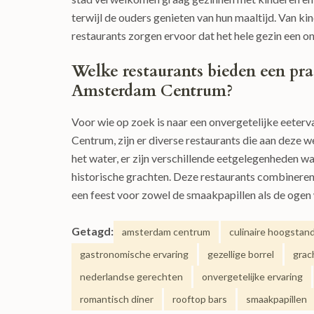
terwijl de ouders genieten van hun maaltijd. Van ki
restaurants zorgen ervoor dat het hele gezin een 
Welke restaurants bieden een pra
Amsterdam Centrum?
Voor wie op zoek is naar een onvergetelijke eeter
Centrum, zijn er diverse restaurants die aan deze w
het water, er zijn verschillende eetgelegenheden
historische grachten. Deze restaurants combineren 
een feest voor zowel de smaakpapillen als de ogen
Getagd:
amsterdam centrum
culinaire hoogstan
gastronomische ervaring
gezellige borrel
grac
nederlandse gerechten
onvergetelijke ervaring
romantisch diner
rooftop bars
smaakpapillen