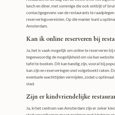
lunch en diner, met sommige die ook ontbijt of br
contactgegevens van de restaurants te raadplegen 
reserveringsvereisten. Op die manier kunt u optimaa
Amsterdam.
Kan ik online reserveren bij re
Ja, het is vaak mogelijk om online te reserveren b
tegenwoordig de mogelijkheid om via hun website 
tafel te boeken. Dit kan handig zijn, vooral bij p
kan zijn en reserveringen snel volgeboekt raken. Doo
eventuele wachttijden vermijden, zodat u optimaal k
stad.
Zijn er kindvriendelijke restaur
Ja, in het centrum van Amsterdam zijn er zeker kindv
stad verwelkomen graag gezinnen met kinderen en 