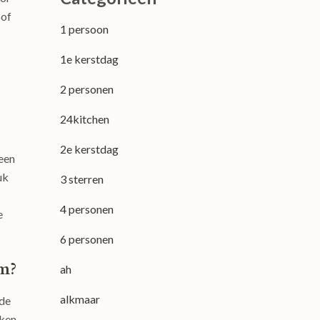
 of
1 persoon
1e kerstdag
2 personen
24kitchen
2e kerstdag
een
uk
3 sterren
4 personen
e
6 personen
am?
ah
alkmaar
 de
aken