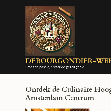
Ga
naar
inhoud
(druk
op
Enter)
DEBOURGONDIER-WE
Proef de passie, ervaar de gezelligheid.
Ontdek de Culinaire Hoo
Amsterdam Centrum