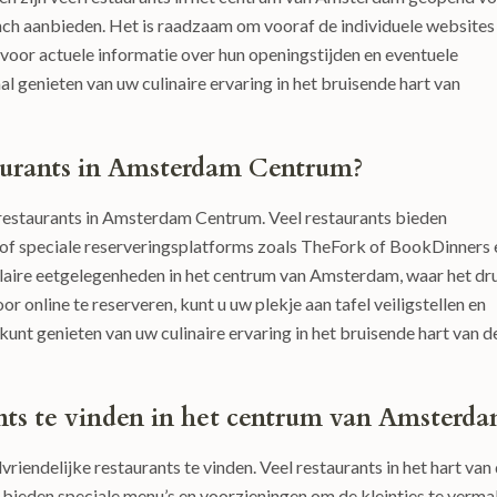
unch aanbieden. Het is raadzaam om vooraf de individuele websites
voor actuele informatie over hun openingstijden en eventuele
l genieten van uw culinaire ervaring in het bruisende hart van
staurants in Amsterdam Centrum?
ij restaurants in Amsterdam Centrum. Veel restaurants bieden
of speciale reserveringsplatforms zoals TheFork of BookDinners 
opulaire eetgelegenheden in het centrum van Amsterdam, waar het dr
r online te reserveren, kunt u uw plekje aan tafel veiligstellen en
unt genieten van uw culinaire ervaring in het bruisende hart van d
ants te vinden in het centrum van Amsterd
riendelijke restaurants te vinden. Veel restaurants in het hart van
bieden speciale menu’s en voorzieningen om de kleintjes te verm