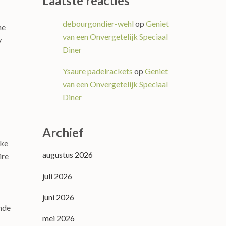
Laatste reacties
debourgondier-wehl
op
Geniet
ne
van een Onvergetelijk Speciaal
y
Diner
Ysaure padelrackets
op
Geniet
van een Onvergetelijk Speciaal
Diner
Archief
jke
augustus 2026
ire
juli 2026
juni 2026
ende
mei 2026