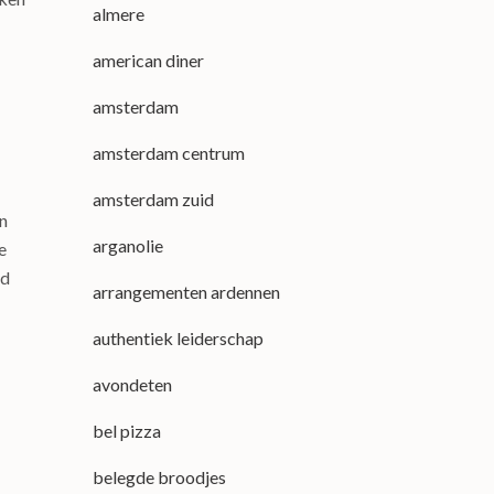
almere
american diner
amsterdam
amsterdam centrum
amsterdam zuid
an
arganolie
e
jd
arrangementen ardennen
authentiek leiderschap
avondeten
bel pizza
belegde broodjes