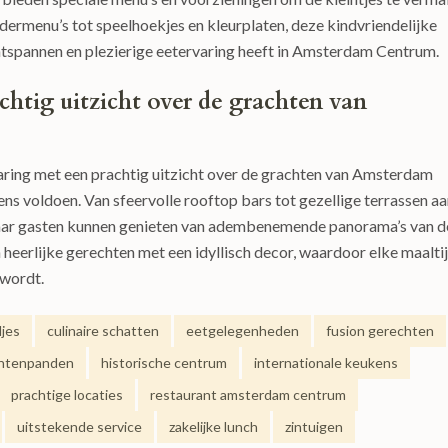
ndermenu’s tot speelhoekjes en kleurplaten, deze kindvriendelijke
ontspannen en plezierige eetervaring heeft in Amsterdam Centrum.
chtig uitzicht over de grachten van
varing met een prachtig uitzicht over de grachten van Amsterdam
ens voldoen. Van sfeervolle rooftop bars tot gezellige terrassen a
 waar gasten kunnen genieten van adembenemende panorama’s van d
heerlijke gerechten met een idyllisch decor, waardoor elke maalti
 wordt.
djes
culinaire schatten
eetgelegenheden
fusion gerechten
htenpanden
historische centrum
internationale keukens
prachtige locaties
restaurant amsterdam centrum
uitstekende service
zakelijke lunch
zintuigen