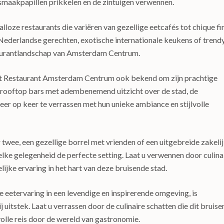
maakpapillen prikkelen en de zintuigen verwennen.
lloze restaurants die variëren van gezellige eetcafés tot chique fi
le Nederlandse gerechten, exotische internationale keukens of trend
estaurantlandschap van Amsterdam Centrum.
taat Restaurant Amsterdam Centrum ook bekend om zijn prachtige
y rooftop bars met adembenemend uitzicht over de stad, de
er op keer te verrassen met hun unieke ambiance en stijlvolle
 twee, een gezellige borrel met vrienden of een uitgebreide zakeli
ke gelegenheid de perfecte setting. Laat u verwennen door culina
ijke ervaring in het hart van deze bruisende stad.
e eetervaring in een levendige en inspirerende omgeving, is
tstek. Laat u verrassen door de culinaire schatten die dit bruis
olle reis door de wereld van gastronomie.