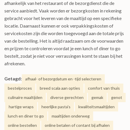
afhankelijk van het restaurant of de bezorgdienst die de
service aanbiedt. Vaak worden er bezorgkosten in rekening
gebracht voor het leveren van de maaltijd op een specifieke
locatie. Daarnaast kunnen er ook verpakkingskosten of
servicekosten zijn die worden toegevoegd aan de totale prijs
van de bestelling. Het is altijd raadzaam om de voorwaarden
en prijzen te controleren voordat je een lunch of diner to go
bestelt, zodat je niet voor verrassingen komt te staan bij het
afrekenen.
Getagd:
afhaal- of bezorgdatum en -tijd selecteren
bestelproces
breed scala aan opties
comfort van thuis
culinaire maaltijden
diverse gerechten
gemak
genot
hartige wraps
heerlijke pasta's
kwaliteitsmaaltijden
lunch en diner to go
maaltijden onderweg
online bestellen
online betalen of contant bij afhalen