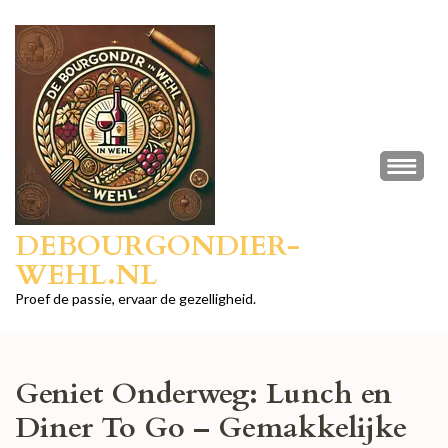
Ga
naar
inhoud
(druk
op
Enter)
DEBOURGONDIER-
WEHL.NL
Proef de passie, ervaar de gezelligheid.
Geniet Onderweg: Lunch en
Diner To Go – Gemakkelijke