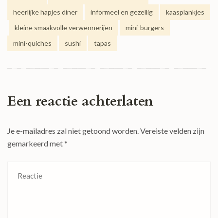
heerlijke hapjes diner
informeel en gezellig
kaasplankjes
kleine smaakvolle verwennerijen
mini-burgers
mini-quiches
sushi
tapas
Een reactie achterlaten
Je e-mailadres zal niet getoond worden.
Vereiste velden zijn
gemarkeerd met
*