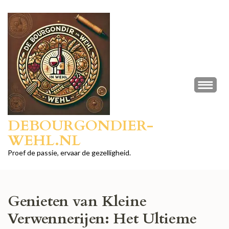
Ga
naar
inhoud
(druk
op
Enter)
DEBOURGONDIER-
WEHL.NL
Proef de passie, ervaar de gezelligheid.
Genieten van Kleine
Verwennerijen: Het Ultieme