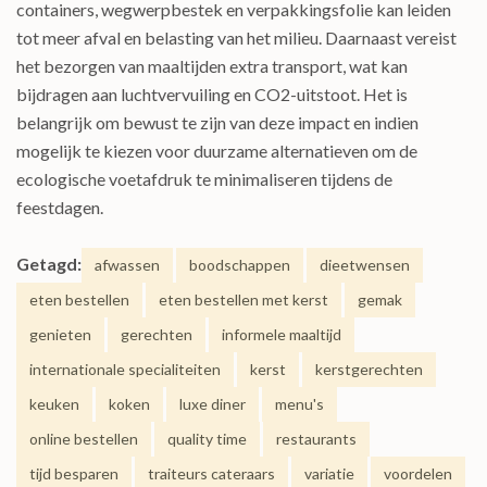
containers, wegwerpbestek en verpakkingsfolie kan leiden
tot meer afval en belasting van het milieu. Daarnaast vereist
het bezorgen van maaltijden extra transport, wat kan
bijdragen aan luchtvervuiling en CO2-uitstoot. Het is
belangrijk om bewust te zijn van deze impact en indien
mogelijk te kiezen voor duurzame alternatieven om de
ecologische voetafdruk te minimaliseren tijdens de
feestdagen.
Getagd:
afwassen
boodschappen
dieetwensen
eten bestellen
eten bestellen met kerst
gemak
genieten
gerechten
informele maaltijd
internationale specialiteiten
kerst
kerstgerechten
keuken
koken
luxe diner
menu's
online bestellen
quality time
restaurants
tijd besparen
traiteurs cateraars
variatie
voordelen