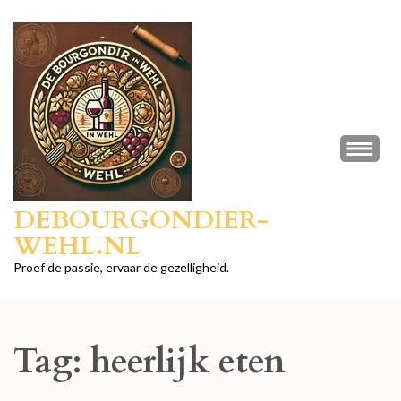
Ga
naar
inhoud
(druk
op
Enter)
DEBOURGONDIER-
WEHL.NL
Proef de passie, ervaar de gezelligheid.
Tag:
heerlijk eten